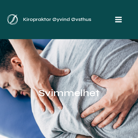
Skip
Main
to
Menu
content
Kiropraktor Øyvind Øvsthus
Svimmelhet